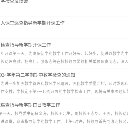
教学检查反馈会
深入课堂巡查指导新学期开课工作
堂检查指导新学期开课工作
新学年开课第一天。为确保新学期教学工作开好头、起好步，促进以教学为
长助理高雅、杨高伟、张永志等在校校领导带领相关单位负责同志，深入教
-2024学年第二学期期中教学检查的通知
：为进一步加强教学管理和教风学风建设，强化教学质量监控，及时发现
作安排，学校定于第9－10周开展期中教学检查工作。现将有关事项通知如下
院巡查指导新学期首日教学工作
开学第一天，校党委书记褚金海，校长王北生，副校长王志华、王强，校长
进课堂，巡查指导新学期教学工作。上午8时许，校领导首先到浉河校区人文