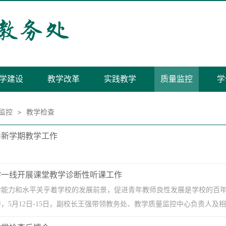
学建设
教学改革
实践教学
质量监控
学
监控
教学检查
>
导新学期教学工作
学一线开展课堂教学诊断性听课工作
学能力和水平关乎着学校的发展前景，促进青年教师良性发展是学校的百年
，5月12日-15日，副校长王强带领教务处、教学质量监控中心负责人及相关