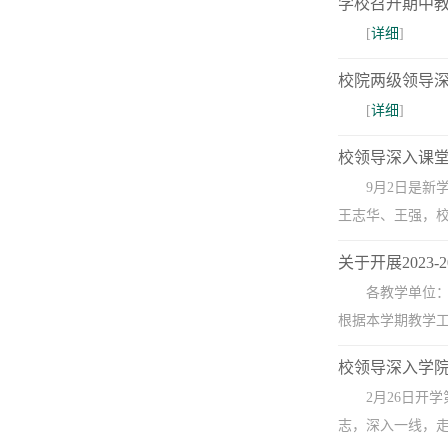
学校召开期中
[
详细
]
校院两级领导
[
详细
]
校领导深入课
9月2日是
王志华、王强，校
关于开展2023
各教学单位
根据本学期教学工
校领导深入学
​2月26日
志，深入一线，走