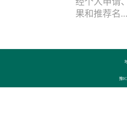
经个人申请
果和推荐名...
豫IC